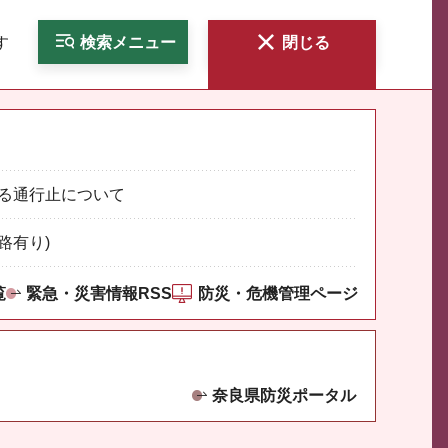
す
検索
メニュー
閉じる
る通行止について
路有り)
覧
緊急・災害情報RSS
防災・危機管理ページ
奈良県防災ポータル