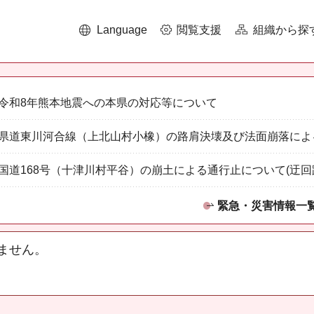
Language
閲覧支援
組織から探
令和8年熊本地震への本県の対応等について
県道東川河合線（上北山村小橡）の路肩決壊及び法面崩落によ
国道168号（十津川村平谷）の崩土による通行止について(迂回
緊急・災害情報一
ません。