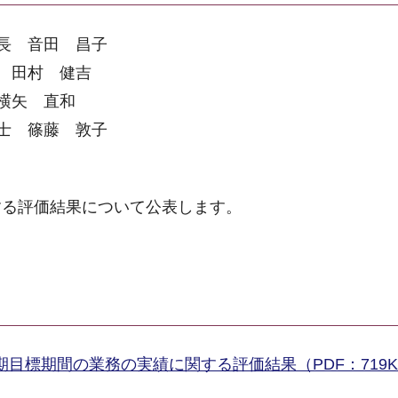
長 音田 昌子
 田村 健吉
横矢 直和
士 篠藤 敦子
する評価結果について公表します。
目標期間の業務の実績に関する評価結果（PDF：719K