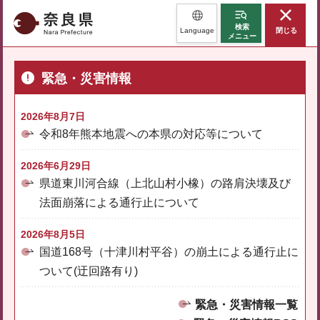
奈良県
検索
Language
閉じる
メニュー
緊急・災害情報
2026年8月7日
令和8年熊本地震への本県の対応等について
2026年6月29日
県道東川河合線（上北山村小橡）の路肩決壊及び
法面崩落による通行止について
2026年8月5日
国道168号（十津川村平谷）の崩土による通行止に
ついて(迂回路有り)
緊急・災害情報一覧