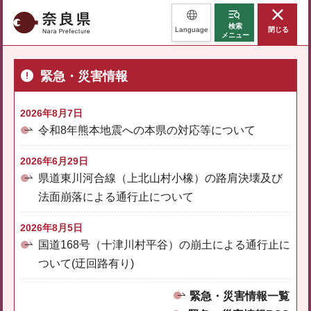
奈良県
検索
Language
閉じる
メニュー
緊急・災害情報
2026年8月7日
令和8年熊本地震への本県の対応等について
2026年6月29日
県道東川河合線（上北山村小橡）の路肩決壊及び
法面崩落による通行止について
2026年8月5日
国道168号（十津川村平谷）の崩土による通行止に
ついて(迂回路有り)
緊急・災害情報一覧