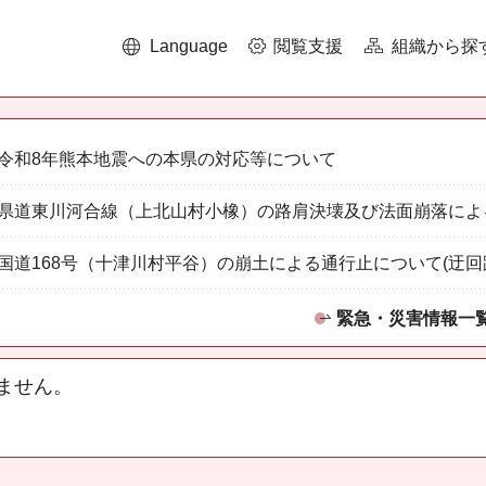
Language
閲覧支援
組織から探
令和8年熊本地震への本県の対応等について
県道東川河合線（上北山村小橡）の路肩決壊及び法面崩落によ
国道168号（十津川村平谷）の崩土による通行止について(迂回
緊急・災害情報一
ません。