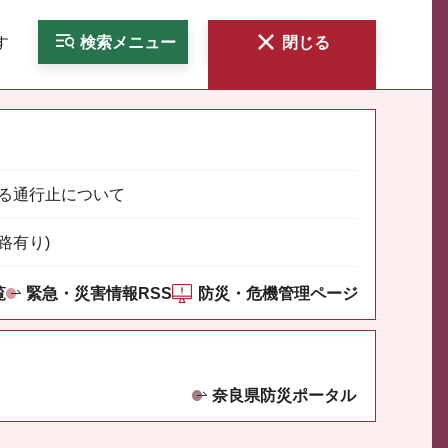
す
検索
メニュー
閉じる
る通行止について
路有り)
覧
緊急・災害情報RSS
防災・危機管理ページ
奈良県防災ポータル