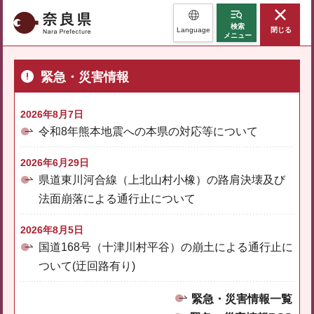
奈良県
検索
Language
閉じる
メニュー
緊急・災害情報
2026年8月7日
令和8年熊本地震への本県の対応等について
2026年6月29日
県道東川河合線（上北山村小橡）の路肩決壊及び
法面崩落による通行止について
2026年8月5日
国道168号（十津川村平谷）の崩土による通行止に
ついて(迂回路有り)
緊急・災害情報一覧