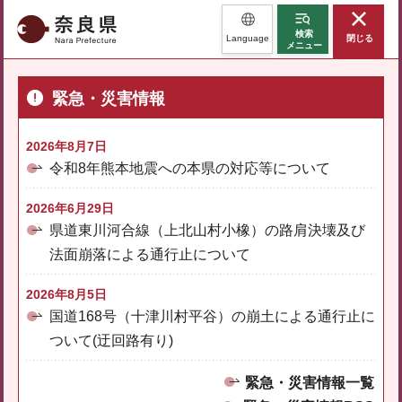
奈良県
検索
Language
閉じる
メニュー
緊急・災害情報
2026年8月7日
令和8年熊本地震への本県の対応等について
2026年6月29日
県道東川河合線（上北山村小橡）の路肩決壊及び
法面崩落による通行止について
2026年8月5日
国道168号（十津川村平谷）の崩土による通行止に
ついて(迂回路有り)
緊急・災害情報一覧