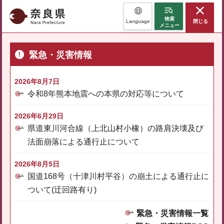
奈良県
検索
Language
閉じる
メニュー
緊急・災害情報
2026年8月7日
令和8年熊本地震への本県の対応等について
2026年6月29日
県道東川河合線（上北山村小橡）の路肩決壊及び
法面崩落による通行止について
2026年8月5日
国道168号（十津川村平谷）の崩土による通行止に
ついて(迂回路有り)
緊急・災害情報一覧