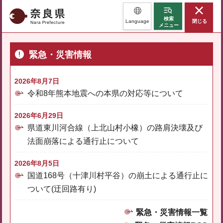
奈良県
検索
Language
閉じる
メニュー
緊急・災害情報
2026年8月7日
令和8年熊本地震への本県の対応等について
2026年6月29日
県道東川河合線（上北山村小橡）の路肩決壊及び
法面崩落による通行止について
2026年8月5日
国道168号（十津川村平谷）の崩土による通行止に
ついて(迂回路有り)
緊急・災害情報一覧