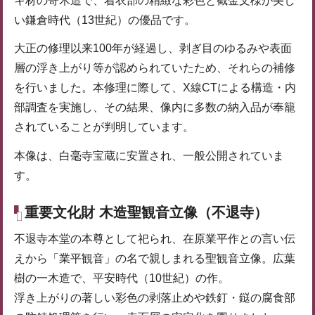
キ材の寄木造で、着衣部の精緻な彩色と截金文様が美し
い鎌倉時代（13世紀）の優品です。
大正の修理以来100年が経過し、剥ぎ目のゆるみや表面
層の浮き上がり等が認められていたため、それらの補修
を行いました。本修理に際して、X線CTによる構造・内
部調査を実施し、その結果、像内に多数の納入品が奉籠
されていることが判明しています。
本像は、白毫寺宝蔵に安置され、一般公開されていま
す。
重要文化財 木造聖観音立像（不退寺）
不退寺本堂の本尊として祀られ、在原業平作との言い伝
えから「業平観音」の名で親しまれる聖観音立像。広葉
樹の一木造で、平安時代（10世紀）の作。
浮き上がりの著しい彩色の剥落止めや鉄釘・鎹の腐食部