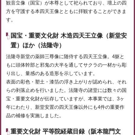
観音立像（国宝）が本尊として祀られており、壇上の四
方を守護する本四天王像とともに拝観することができま
す。
国宝・重要文化財 木造四天王立像（新堂安
置）ほか（法隆寺）
法隆寺新堂の薬師三尊像に随侍する四天王立像。4躯と
もに頭体幹部と邪鬼の大半を通してサクラの一材から彫
り出し、量感のある造形を示しています。
表面の彩色・塑土・漆箔の浮き上がりが認められ、それ
らの剥落止めを行いました。法隆寺の諸堂には数々の国
宝・重要文化財が伝存していますが、本事業では、3ヶ
年にわたり、新堂安置の四天王像以外にも4件の重要作
品の補修を実施しました。
重要文化財 平等院経蔵目録（阪本龍門文