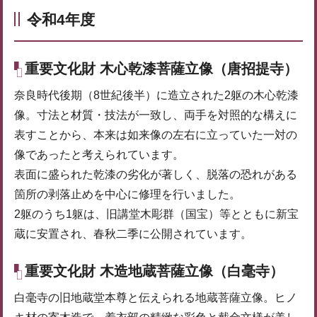
令和4年度
重要文化財 木心乾漆菩薩立像（唐招提寺）
奈良時代後期（8世紀後半）に造立された2躯の木心乾漆
像。寸法と材質・技法が一致し、両手を対照的な構えに
表すことから、本来は如来像の左右に立っていた一対の
像であったと考えられています。
表面に盛られた乾漆の劣化が著しく、脱落の恐れがある
箇所の剥落止めを中心に修理を行いました。
2躯のうち1躯は、旧講堂木彫群（国宝）等とともに新宝
蔵に安置され、春秋二季に公開されています。
重要文化財 木造地蔵菩薩立像（白毫寺）
白毫寺の旧地蔵堂本尊と伝えられる地蔵菩薩立像。ヒノ