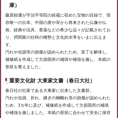
庫）
藤原頼通が宇治平等院の経蔵に収めた宝物の目録で、現
存唯一の伝本。中国の唐や宋から将来された仏像や仏
画、経典や法具、香薬などの希少な品々が記載されてお
り、摂関家の往時の権勢と文化的水準をいまに伝えま
す。
汚れや虫損等の損傷が認められたため、装丁を解体し、
補修紙を作成して欠損箇所の補填や補強を施し、本紙の
形状を整えました。
重要文化財 大東家文書（春日大社）
春日社の社家である大東家に伝来した文書群。
汚れや虫損、折れ、継ぎの糊離れ等の損傷が認められた
ため、3カ年に及び、補修紙を作成して欠損箇所の補填
や補強を施しました。本紙の形状に合わせて安全に保存