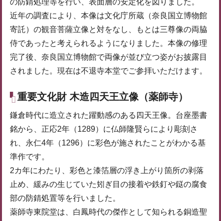
の防錆処理等を行い、表面層の安定化を図りました。
近年の調査により、本像は文化庁所蔵（奈良国立博物館
寄託）の観音菩薩立像と対をなし、もとは三尊像の両脇
侍であったと考えられるようになりました。本像の修理
完了後、奈良国立博物館で両像が並び立つ姿がお披露目
されました。現在は不退寺本堂でご参拝いただけます。
重要文化財 木造四天王立像（薬師寺）
鎌倉時代に造立された躍動感のある四天王像。台座墨書
銘から、正応2年（1289）に仏師隆賢らにより彫刻さ
れ、永仁4年（1296）に彩色が施されたことがわかる基
準作です。
2カ年にわたり、彩色と漆箔層の浮き上がり箇所の剥落
止め、緩みの生じていた矧ぎ目の接着や鉄釘や鎹の腐食
部の防錆処置等を行いました。
薬師寺東院堂は、白鳳時代の傑作として知られる銅造聖