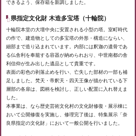
できるよう、保存箱を新調しました。
県指定文化財 木造多宝塔（十輪院）
十輪院本堂の大壇中央に安置される小型の塔。室町時代
の作で、建造物としての多宝塔の外形・構造にならい、
細部まで造り込まれています。内部には釈迦の遺骨であ
る仏舎利を奉籠する容器が納められおり、中世南都の舎
利信仰が生み出した遺品として貴重です。
表面の彩色の剥落止めを行い、亡失した部材の一部も補
足しました。梵天・帝釈天・四天王像が描かれている下
層部の各扉は、図柄を検討し、正しい配置に入れ替えま
した。
本事業は、なら歴史芸術文化村の文化財修復・展示棟に
おいて公開修復を実施し、修理完了後は、特集展示「奈
良県指定の文化財」において一般公開を行いました。