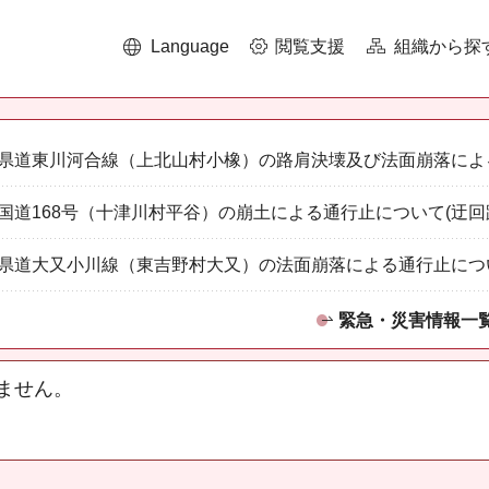
Language
閲覧支援
組織から探
県道東川河合線（上北山村小橡）の路肩決壊及び法面崩落によ
国道168号（十津川村平谷）の崩土による通行止について(迂回
県道大又小川線（東吉野村大又）の法面崩落による通行止につ
緊急・災害情報一
ません。