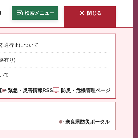
す
検索
メニュー
閉じる
る通行止について
路有り)
いて
覧
緊急・災害情報RSS
防災・危機管理ページ
奈良県防災ポータル