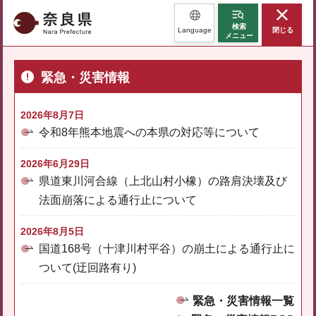
奈良県
検索
Language
閉じる
メニュー
緊急・災害情報
2026年8月7日
令和8年熊本地震への本県の対応等について
2026年6月29日
県道東川河合線（上北山村小橡）の路肩決壊及び
法面崩落による通行止について
2026年8月5日
国道168号（十津川村平谷）の崩土による通行止に
ついて(迂回路有り)
緊急・災害情報一覧