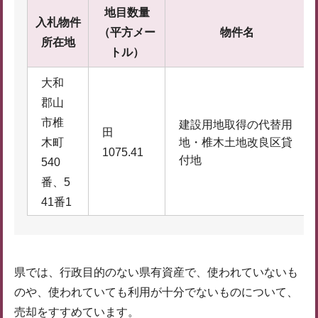
地目数量
入札物件
（平方メー
物件名
所在地
トル）
大和
郡山
市椎
建設用地取得の代替用
田
木町
地・椎木土地改良区貸
1075.41
付地
540
番、5
41番1
県では、行政目的のない県有資産で、使われていないも
のや、使われていても利用が十分でないものについて、
売却をすすめています。