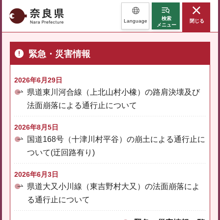
奈良県
検索
Language
閉じる
メニュー
緊急・災害情報
2026年6月29日
県道東川河合線（上北山村小橡）の路肩決壊及び
法面崩落による通行止について
2026年8月5日
国道168号（十津川村平谷）の崩土による通行止に
ついて(迂回路有り)
2026年6月3日
県道大又小川線（東吉野村大又）の法面崩落によ
る通行止について