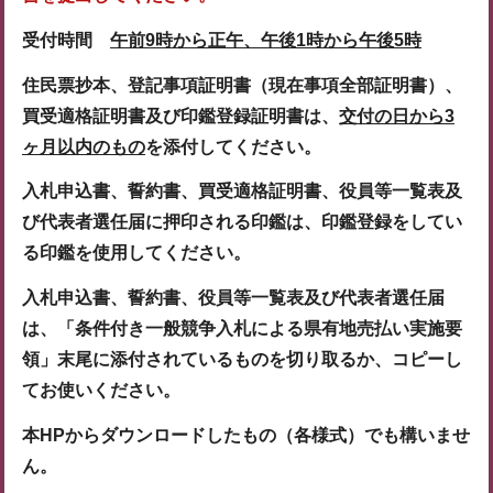
受付時間
午前9時から正午、午後1時から午後5時
住民票抄本、登記事項証明書（現在事項全部証明書）、
買受適格証明書及び印鑑登録証明書は、
交付の日から
3
ヶ月以内のもの
を添付してください。
入札申込書、誓約書、買受適格証明書、役員等一覧表及
び代表者選任届に押印される印鑑は、
印鑑登録をして
い
る印鑑を使用してください。
入札申込書、誓約書、役員等一覧表及び代表者選任届
は、「条件付き一般競争入札による県有地
売払い実施要
領」末尾に添付されているものを切り取るか、コピーし
てお使いください。
本HPからダウンロードしたもの（各様式）でも構いませ
ん。