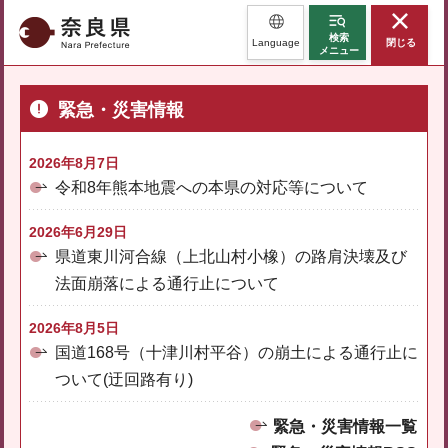
奈良県
検索
Language
閉じる
メニュー
緊急・災害情報
2026年8月7日
令和8年熊本地震への本県の対応等について
2026年6月29日
県道東川河合線（上北山村小橡）の路肩決壊及び
法面崩落による通行止について
2026年8月5日
国道168号（十津川村平谷）の崩土による通行止に
ついて(迂回路有り)
緊急・災害情報一覧