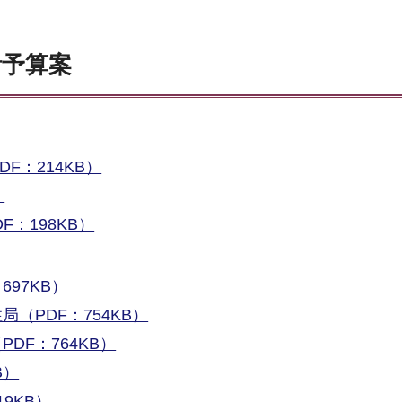
計予算案
F：214KB）
）
：198KB）
97KB）
（PDF：754KB）
DF：764KB）
B）
9KB）