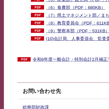
（6）食農部（PDF：680KB）
（7）県土マネジメント部／まちづ
（8）教育委員会（PDF：611K
（9）警察本部（PDF：531KB
(10)会計局、人事委員会、監査委
令和6年度一般会計・特別会計2月補正予
お問い合わせ先
総務部財政課