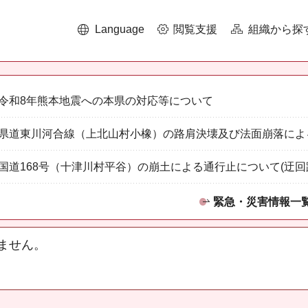
Language
閲覧支援
組織から探
令和8年熊本地震への本県の対応等について
県道東川河合線（上北山村小橡）の路肩決壊及び法面崩落によ
国道168号（十津川村平谷）の崩土による通行止について(迂回
緊急・災害情報一
ません。