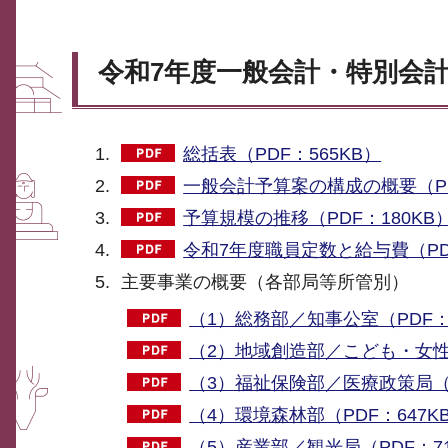
令和7年度一般会計・特別会
総括表（PDF：565KB）
一般会計予算案の構成の概要（PD
予算規模の推移（PDF：180KB
令和7年度職員定数と給与費（PDF
主要事業の概要（各部局等所管別）
（1）総務部／知事公室（PDF：6
（2）地域創造部／こども・女性局
（3）福祉保険部／医療政策局（P
（4）環境森林部（PDF：647K
（5）産業部／観光局（PDF：71