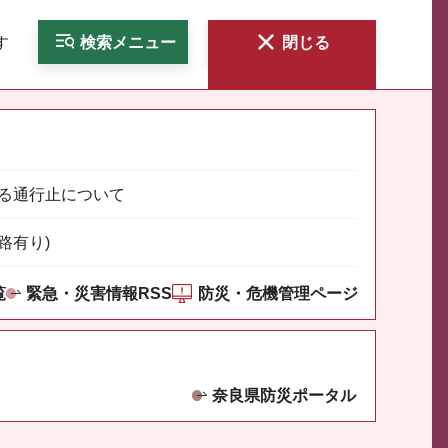
す
検索
メニュー
閉じる
る通行止について
路有り)
覧
緊急・災害情報RSS
防災・危機管理ページ
奈良県防災ポータル