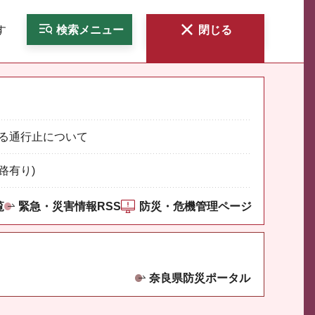
す
検索
メニュー
閉じる
る通行止について
路有り)
覧
緊急・災害情報RSS
防災・危機管理ページ
奈良県防災ポータル