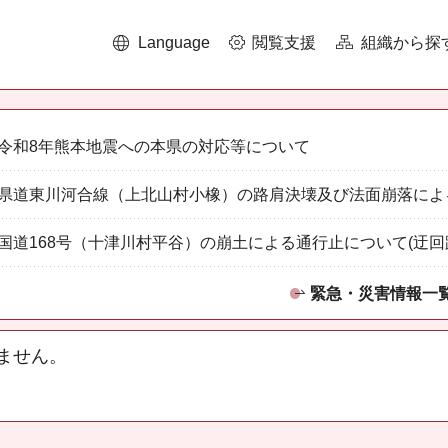
Language
閲覧支援
組織から探
令和8年熊本地震への本県の対応等について
県道東川河合線（上北山村小橡）の路肩決壊及び法面崩落によ
国道168号（十津川村平谷）の崩土による通行止について(迂回
緊急・災害情報一
ません。