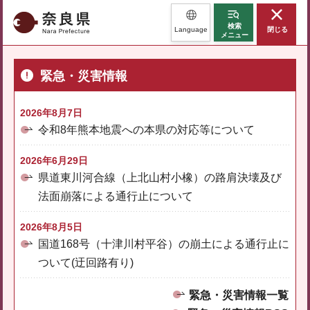
奈良県
検索
Language
閉じる
メニュー
緊急・災害情報
2026年8月7日
令和8年熊本地震への本県の対応等について
2026年6月29日
県道東川河合線（上北山村小橡）の路肩決壊及び
法面崩落による通行止について
2026年8月5日
国道168号（十津川村平谷）の崩土による通行止に
ついて(迂回路有り)
緊急・災害情報一覧