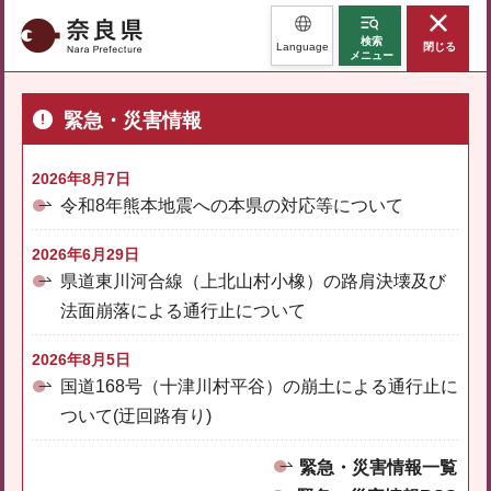
奈良県
検索
Language
閉じる
メニュー
緊急・災害情報
2026年8月7日
令和8年熊本地震への本県の対応等について
2026年6月29日
県道東川河合線（上北山村小橡）の路肩決壊及び
法面崩落による通行止について
2026年8月5日
国道168号（十津川村平谷）の崩土による通行止に
ついて(迂回路有り)
緊急・災害情報一覧