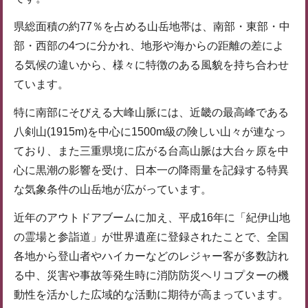
県総面積の約77％を占める山岳地帯は、南部・東部・中
部・西部の4つに分かれ、地形や海からの距離の差によ
る気候の違いから、様々に特徴のある風貌を持ち合わせ
ています。
特に南部にそびえる大峰山脈には、近畿の最高峰である
八剣山(1915m)を中心に1500m級の険しい山々が連なっ
ており、また三重県境に広がる台高山脈は大台ヶ原を中
心に黒潮の影響を受け、日本一の降雨量を記録する特異
な気象条件の山岳地が広がっています。
近年のアウトドアブームに加え、平成16年に「紀伊山地
の霊場と参詣道」が世界遺産に登録されたことで、全国
各地から登山者やハイカーなどのレジャー客が多数訪れ
る中、災害や事故等発生時に消防防災ヘリコプターの機
動性を活かした広域的な活動に期待が高まっています。