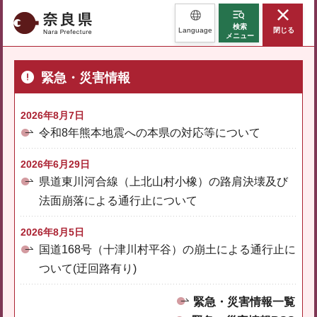
奈良県
検索
Language
閉じる
メニュー
緊急・災害情報
2026年8月7日
令和8年熊本地震への本県の対応等について
2026年6月29日
県道東川河合線（上北山村小橡）の路肩決壊及び
法面崩落による通行止について
2026年8月5日
国道168号（十津川村平谷）の崩土による通行止に
ついて(迂回路有り)
緊急・災害情報一覧