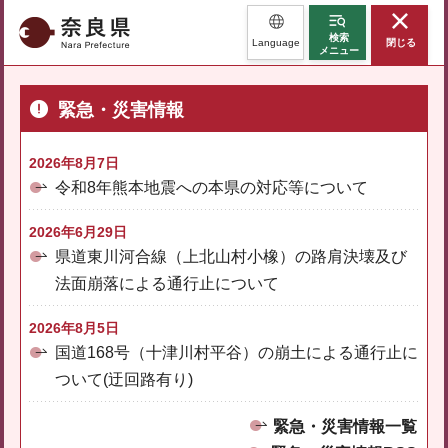
奈良県
検索
Language
閉じる
メニュー
緊急・災害情報
2026年8月7日
令和8年熊本地震への本県の対応等について
2026年6月29日
県道東川河合線（上北山村小橡）の路肩決壊及び
法面崩落による通行止について
2026年8月5日
国道168号（十津川村平谷）の崩土による通行止に
ついて(迂回路有り)
緊急・災害情報一覧