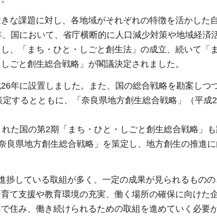
大きな課題に対し、各地域がそれぞれの特徴を活かした
年、国において、省庁横断的に人口減少対策や地域経済
足し、「まち・ひと・しごと創生法」の成立、続いて「
・しごと創生総合戦略」が閣議決定されました。
26年に設置しました。また、国の総合戦略を勘案しつ
策定するとともに、「奈良県地方創生総合戦略」（平成27
された国の第2期「まち・ひと・しごと創生総合戦略」
期奈良県地方創生総合戦略」を策定し、地方創生の推進
に進捗している取組が多く、一定の成果が見られるものの
子育て支援や教育環境の充実、働く場所の確保に向けた
内で住み、働き続けられるための取組を進めていく必要