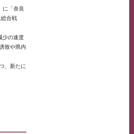
）に「奈良
生総合戦
減少の速度
誘致や県内
つ、新たに