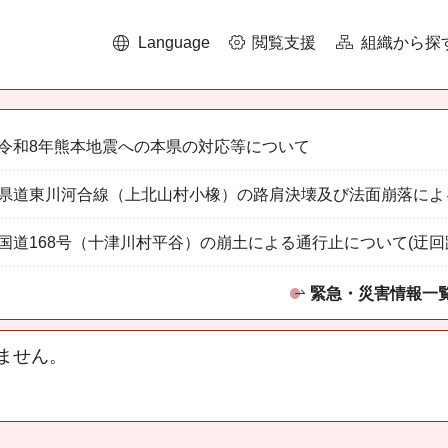
Language
閲覧支援
組織から探
令和8年熊本地震への本県の対応等について
県道東川河合線（上北山村小橡）の路肩決壊及び法面崩落によ
国道168号（十津川村平谷）の崩土による通行止について(迂回
緊急・災害情報一
ません。