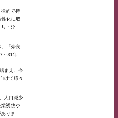
自律的で持
活性化に取
まち・ひ
つ、「奈良
～31年
も踏まえ、令
に向けて様々
、人口減少
企業誘致や
がありま