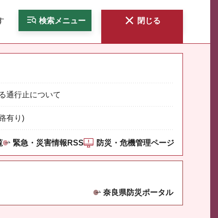
す
検索
メニュー
閉じる
る通行止について
路有り)
覧
緊急・災害情報RSS
防災・危機管理ページ
奈良県防災ポータル