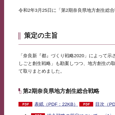
令和2年3月25日に「第2期奈良県地方創生総
策定の主旨
「奈良新『都』づくり戦略2020」によって
しごと創生戦略」も勘案しつつ、地方創生の取
て取りまとめました。
第2期奈良県地方創生総合戦略
表紙（PDF：22KB）
目次（PD