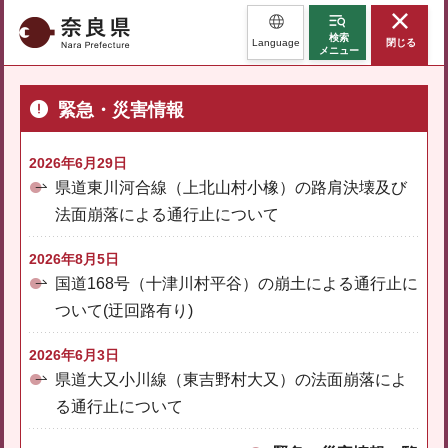
奈良県
検索
Language
閉じる
メニュー
緊急・災害情報
2026年6月29日
県道東川河合線（上北山村小橡）の路肩決壊及び
法面崩落による通行止について
2026年8月5日
国道168号（十津川村平谷）の崩土による通行止に
ついて(迂回路有り)
2026年6月3日
県道大又小川線（東吉野村大又）の法面崩落によ
る通行止について