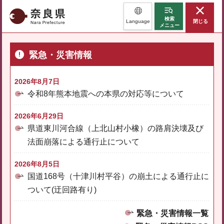
奈良県
検索
Language
閉じる
メニュー
緊急・災害情報
2026年8月7日
令和8年熊本地震への本県の対応等について
2026年6月29日
県道東川河合線（上北山村小橡）の路肩決壊及び
法面崩落による通行止について
2026年8月5日
国道168号（十津川村平谷）の崩土による通行止に
ついて(迂回路有り)
緊急・災害情報一覧