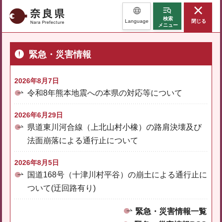
奈良県
検索
Language
閉じる
メニュー
緊急・災害情報
2026年8月7日
令和8年熊本地震への本県の対応等について
2026年6月29日
県道東川河合線（上北山村小橡）の路肩決壊及び
法面崩落による通行止について
2026年8月5日
国道168号（十津川村平谷）の崩土による通行止に
ついて(迂回路有り)
緊急・災害情報一覧