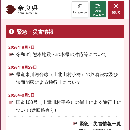
奈良県
検索
Language
閉じる
メニュー
緊急・災害情報
2026年8月7日
令和8年熊本地震への本県の対応等について
2026年6月29日
県道東川河合線（上北山村小橡）の路肩決壊及び
法面崩落による通行止について
2026年8月5日
国道168号（十津川村平谷）の崩土による通行止に
ついて(迂回路有り)
緊急・災害情報一覧