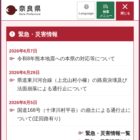
奈良県
検索
Language
閉じる
メニュー
緊急・災害情報
2026年8月7日
令和8年熊本地震への本県の対応等について
2026年6月29日
県道東川河合線（上北山村小橡）の路肩決壊及び
法面崩落による通行止について
2026年8月5日
国道168号（十津川村平谷）の崩土による通行止に
ついて(迂回路有り)
緊急・災害情報一覧