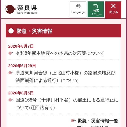
奈良県
検索
Language
閉じる
メニュー
緊急・災害情報
2026年8月7日
令和8年熊本地震への本県の対応等について
2026年6月29日
県道東川河合線（上北山村小橡）の路肩決壊及び
法面崩落による通行止について
2026年8月5日
国道168号（十津川村平谷）の崩土による通行止に
ついて(迂回路有り)
緊急・災害情報一覧