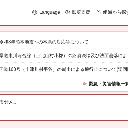
Language
閲覧支援
組織から探
令和8年熊本地震への本県の対応等について
県道東川河合線（上北山村小橡）の路肩決壊及び法面崩落によ
国道168号（十津川村平谷）の崩土による通行止について(迂回
緊急・災害情報一
ません。