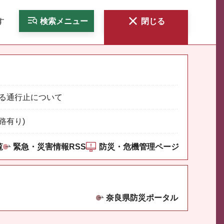
す
検索
メニュー
閉じる
る通行止について
路有り)
覧
緊急・災害情報RSS
防災・危機管理ページ
奈良県防災ポータル