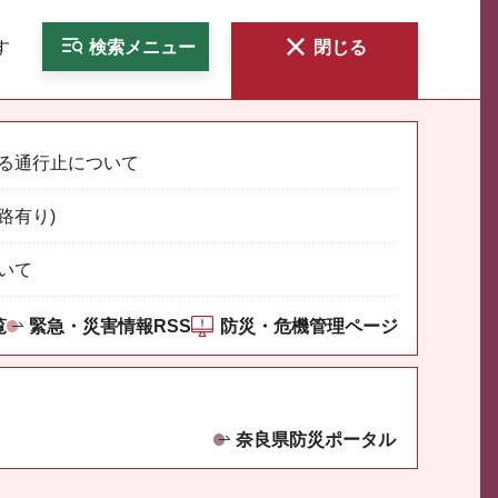
す
検索
メニュー
閉じる
る通行止について
路有り)
いて
覧
緊急・災害情報RSS
防災・危機管理ページ
奈良県防災ポータル