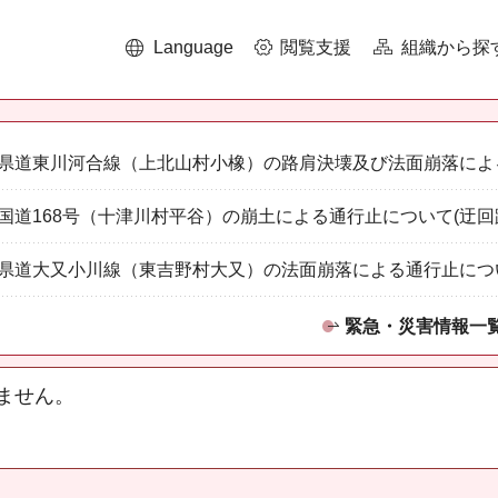
Language
閲覧支援
組織から探
県道東川河合線（上北山村小橡）の路肩決壊及び法面崩落によ
国道168号（十津川村平谷）の崩土による通行止について(迂回
県道大又小川線（東吉野村大又）の法面崩落による通行止につ
緊急・災害情報一
ません。