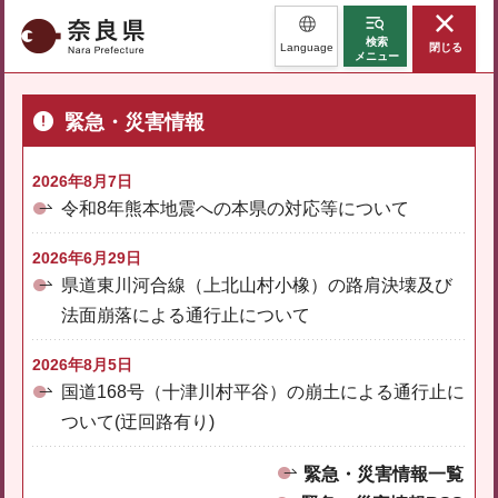
奈良県
検索
Language
閉じる
メニュー
緊急・災害情報
2026年8月7日
令和8年熊本地震への本県の対応等について
2026年6月29日
県道東川河合線（上北山村小橡）の路肩決壊及び
法面崩落による通行止について
2026年8月5日
国道168号（十津川村平谷）の崩土による通行止に
ついて(迂回路有り)
緊急・災害情報一覧