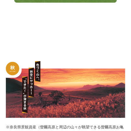
※奈良県景観資産（曽爾高原と周辺の山々が眺望できる曽爾高原お亀