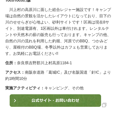
TocoTocoの森
川上村の高原川に面した総合レジャー施設です！キャンプ
場は自然の景観を活かしたレイアウトになっており、目下の
川のせせらぎが心地よい、砂利サイトです！区画は現在8サ
イト、別途電源有、1区画以外は車付けれます。レンタルテ
ントや天然木の薪の販売も行っております。キャンプの他、
自然の川の流れを利用した釣堀、河原でのBBQ、つかみど
り、屋根付のBBQ場、冬季以外はカフェも営業しておりま
す。お気軽にお電話ください!!
住所：
奈良県吉野郡川上村高原1184-1
アクセス：
南阪奈道路「葛城IC」及び名阪国道「針IC」より
約1時間10分
実施アクティビティ：
キャンピング、その他