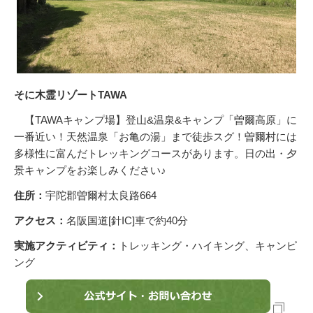
そに木霊リゾートTAWA
【TAWAキャンプ場】登山&温泉&キャンプ「曽爾高原」に
一番近い！天然温泉「お亀の湯」まで徒歩スグ！曽爾村には
多様性に富んだトレッキングコースがあります。日の出・夕
景キャンプをお楽しみください♪
住所：
宇陀郡曽爾村太良路664
アクセス：
名阪国道[針IC]車で約40分
実施アクティビティ：
トレッキング・ハイキング、キャンピ
ング