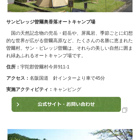
サンビレッジ曽爾奥香落オートキャンプ場
国の天然記念物の兜岳・鎧岳や、屏風岩、季節ごとに幻想
的な世界が広がる曽爾高原など、たくさんの名勝に恵まれた
曽爾村。サン・ビレッジ曽爾は、それらの美しい自然に囲ま
れ緑あふれるオートキャンプ場です。
住所：
宇陀郡曽爾村今井911-1
アクセス：
名阪国道 針インターより車で45分
実施アクティビティ：
キャンピング