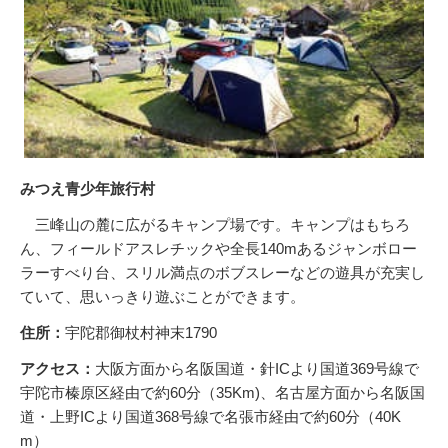
みつえ青少年旅行村
三峰山の麓に広がるキャンプ場です。キャンプはもちろ
ん、フィールドアスレチックや全長140mあるジャンボロー
ラーすべり台、スリル満点のボブスレーなどの遊具が充実し
ていて、思いっきり遊ぶことができます。
住所：
宇陀郡御杖村神末1790
アクセス：
大阪方面から名阪国道・針ICより国道369号線で
宇陀市榛原区経由で約60分（35Km)、名古屋方面から名阪国
道・上野ICより国道368号線で名張市経由で約60分（40K
m）