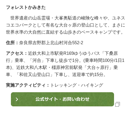
フォレストかみきた
世界遺産の山岳霊場・大峯奥駈道の峻険な峰々や、ユネス
コエコパークとして有名な大台ヶ原の登山口として、まさに
世界水準の大自然に直結する山歩きのベースキャンプです。
住所：
奈良県吉野郡上北山村河合552-2
アクセス：
近鉄大和上市駅発R169ゆうゆうバス「下桑原
行」乗車、「河合」下車し徒歩で1分。(乗車時間100分/1日1
本)、近鉄大和八木駅・橿原神宮前駅発「大台ヶ原行」乗
車、「和佐又山登山口」下車し、送迎車で約15分。
実施アクティビティ：
トレッキング・ハイキング