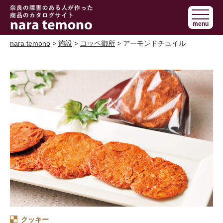
奈良で障害の
menu
ある人の手作
り商品 nara
nara temono
>
施設
>
コッペ御所
> アーモンドチュイル
temono
クッキー