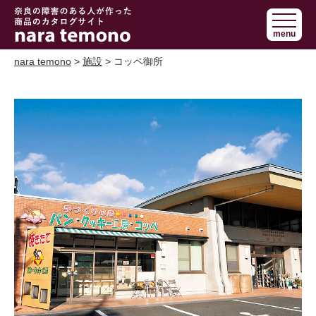
奈良で障害の
menu
ある人の手作
り商品 nara
nara temono
>
施設
> コッペ御所
temono