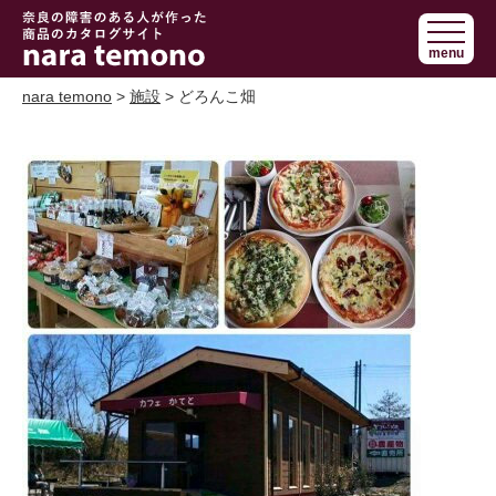
奈良で障害の
menu
ある人の手作
り商品 nara
nara temono
>
施設
> どろんこ畑
temono