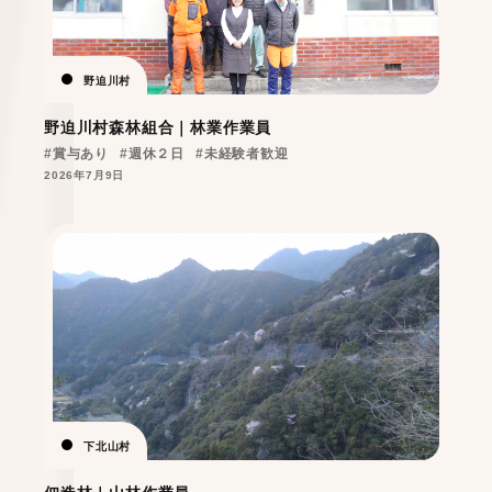
野迫川村
野迫川村森林組合｜林業作業員
#賞与あり
#週休２日
#未経験者歓迎
2026年7月9日
下北山村