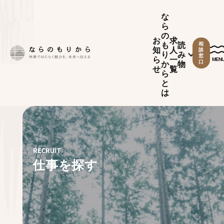
な
ら
の
お
求
も
読
相
知
人
談
り
み
窓
ら
一
MEN
口
か
物
せ
覧
ら
と
は
仕事を探す