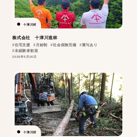
十津川村
株式会社 十津川造林
#住宅支援
#月給制
#社会保険完備
#賞与あり
#未経験者歓迎
2026年5月26日
十津川村