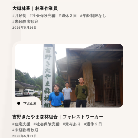
大槻林業｜林業作業員
#月給制
#社会保険完備
#週休２日
#年齢制限なし
#未経験者歓迎
2026年5月26日
下北山村
吉野きたやま森林組合｜フォレストワーカー
#住宅支援
#社会保険完備
#賞与あり
#週休２日
#未経験者歓迎
2026年5月21日