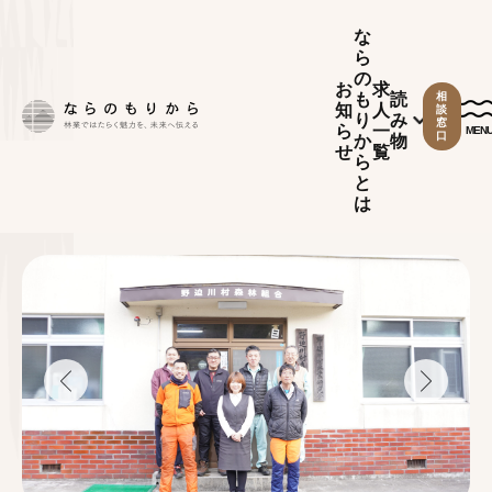
な
ら
の
お
求
も
読
相
知
人
談
り
み
窓
ら
一
MEN
口
か
物
せ
覧
ら
と
は