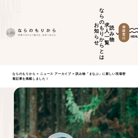
な
ら
の
お
求
も
読
相
知
人
談
り
み
窓
ら
一
MEN
口
か
物
せ
覧
ら
と
は
ならのもりから
>
ニュース アーカイブ
> 読み物「まなぶ」に新しい現場密
着記事を掲載しました！