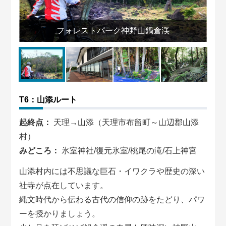
と
フォレストパーク神野山鍋倉渓
T6：山添ルート
起終点：
天理→山添（天理市布留町～山辺郡山添
村）
みどころ：
氷室神社/復元氷室/桃尾の滝/石上神宮
山添村内には不思議な巨石・イワクラや歴史の深い
社寺が点在しています。
縄文時代から伝わる古代の信仰の跡をたどり、パワ
ーを授かりましょう。