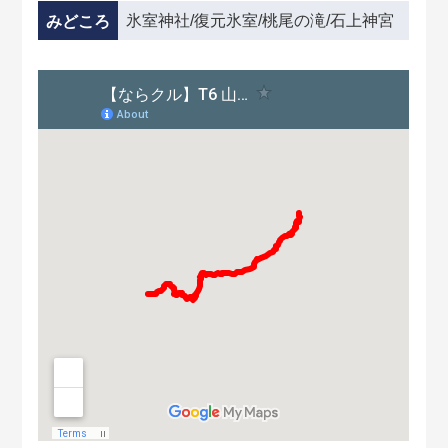
氷室神社/復元氷室/桃尾の滝/石上神宮
みどころ