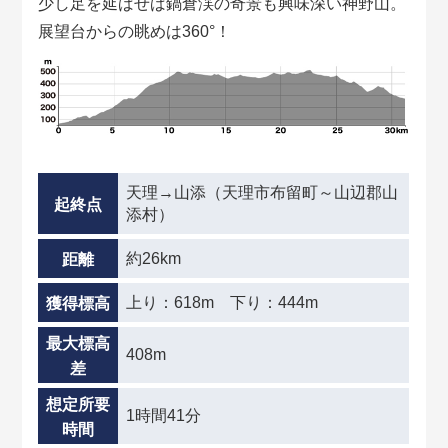
少し足を延ばせば鍋倉渓の奇景も興味深い神野山。
展望台からの眺めは360°！
天理→山添（天理市布留町～山辺郡山
起終点
添村）
約26km
距離
上り：618m 下り：444m
獲得標高
最大標高
408m
差
想定所要
1時間41分
時間