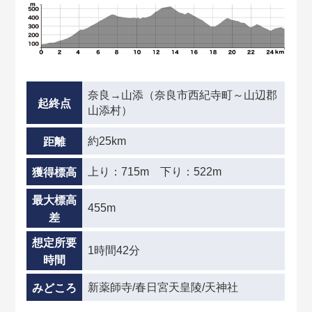
奈良→山添（奈良市西紀寺町～山辺郡
起終点
山添村）
約25km
距離
上り：715m 下り：522m
獲得標高
最大標高
455m
差
想定所要
1時間42分
時間
新薬師寺/春日宮天皇陵/天神社
みどころ