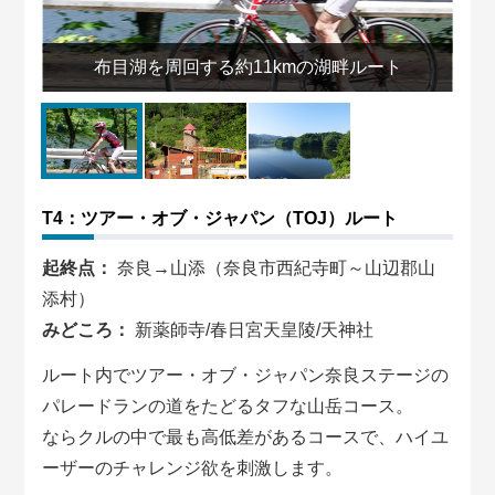
布目湖を周回する約11kmの湖畔ルート
T4：ツアー・オブ・ジャパン（TOJ）ルート
起終点：
奈良→山添（奈良市西紀寺町～山辺郡山
添村）
みどころ：
新薬師寺/春日宮天皇陵/天神社
ルート内でツアー・オブ・ジャパン奈良ステージの
パレードランの道をたどるタフな山岳コース。
ならクルの中で最も高低差があるコースで、ハイユ
ーザーのチャレンジ欲を刺激します。