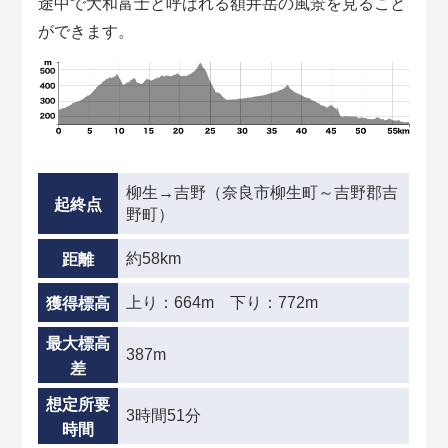
途中で大和富士と呼ばれる額井岳の風景を見ること
ができます。
柳生→吉野（奈良市柳生町～吉野郡吉
起終点
野町）
約58km
距離
上り：664m 下り：772m
獲得標高
最大標高
387m
差
想定所要
3時間51分
時間