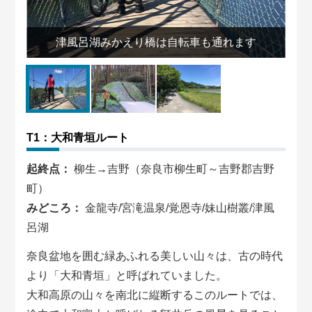
津風呂湖みかえり橋は自転車も通れます
T1：大和青垣ルート
起終点：
柳生→吉野（奈良市柳生町～吉野郡吉野
町）
みどころ：
金龍寺/宮滝温泉/覚恩寺/妹山樹叢/津風
呂湖
奈良盆地を囲む緑あふれる美しい山々は、古の時代
より「大和青垣」と呼ばれていました。
大和高原の山々を南北に縦断するこのルートでは、