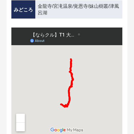
金龍寺/宮滝温泉/覚恩寺/妹山樹叢/津風
みどころ
呂湖