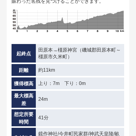
賑わった名残を見つけることができます。
田原本→橿原神宮（磯城郡田原本町～
起終点
橿原市久米町）
約11km
距離
上り：7m 下り：0m
獲得標高
最大標高
24m
差
想定所要
41分
時間
鏡作神社/今井町民家群/神武天皇陵/畝