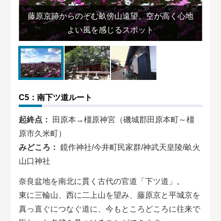
を
し
藤原京跡からのぞむ畝傍山遠望。空が高く心地
よい風を感じるスポット
C5：南下ツ道ルート
起終点：
田原本→橿原神宮（磯城郡田原本町～橿
原市久米町）
みどころ：
鏡作神社/今井町民家群/神武天皇陵/畝火
山口神社
奈良盆地を南北に貫く古代の官道「下ツ道」。
東に三輪山、西に二上山を望み、藤原京と平城京を
真っ直ぐにつなぐ道に、今もところどころに往来で