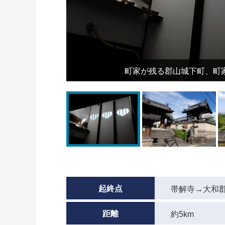
町家が残る郡山城下町、町
起終点
帯解寺→大和
距離
約5km