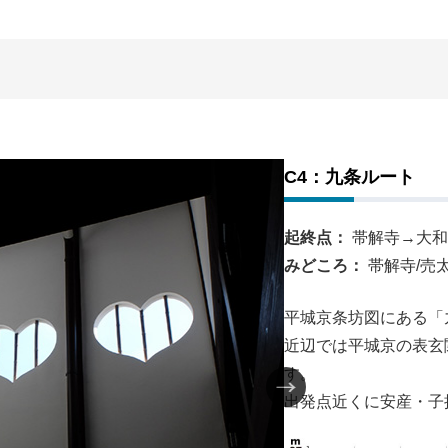
C4：九条ルート
起終点：
帯解寺→大和
みどころ：
帯解寺/売
平城京条坊図にある「
近辺では平城京の表玄
す。
出発点近くに安産・子