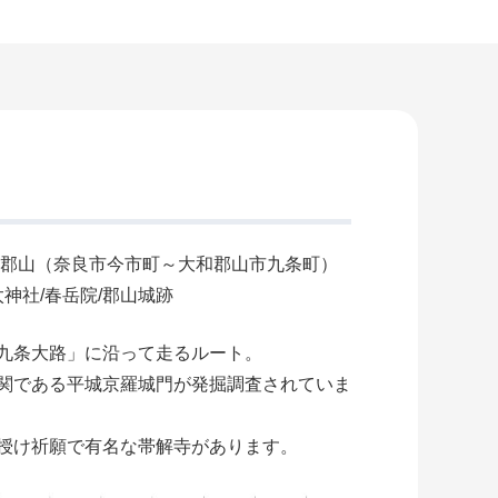
郡山（奈良市今市町～大和郡山市九条町）
太神社/春岳院/郡山城跡
九条大路」に沿って走るルート。
関である平城京羅城門が発掘調査されていま
授け祈願で有名な帯解寺があります。