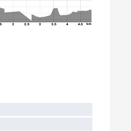
日本最古の安産・求子祈願霊場 帯解寺