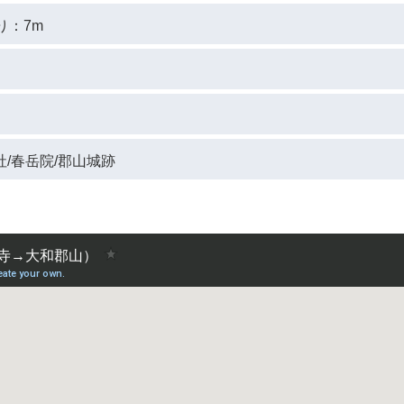
り：7m
社/春岳院/郡山城跡