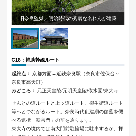
旧奈良監獄／明治時代の秀麗な名れんが建築
C18：補助幹線ルート
起終点：
京都方面→近鉄奈良駅（奈良市佐保台～
奈良市高天町）
みどころ：
元正天皇陵/元明天皇陵/依水園/東大寺
せんとの道ルートと上ツ道ルート、柳生街道ルート
等へとつながるルート。奈良時代創建期の伽藍を偲
べる遺構「転害門」の前を通ります。
東大寺の境内では南大門前駐輪場に駐車するか、押