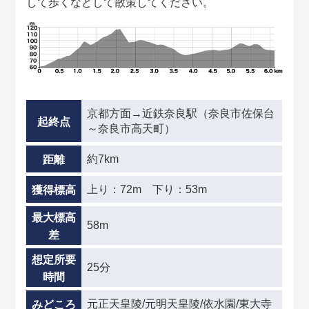
して歩くなどして散策してください。
京都方面→近鉄奈良駅（奈良市佐保台
起終点
～奈良市高天町）
約7km
距離
上り：72m 下り：53m
獲得標高
最大標高
58m
差
想定所要
25分
時間
元正天皇陵/元明天皇陵/依水園/東大寺
みどころ