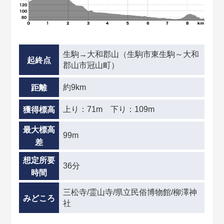
生駒→大和郡山（生駒市東生駒～大和
起終点
郡山市冠山町）
約9km
距離
上り：71m 下り：109m
獲得標高
最大標高
99m
差
想定所要
36分
時間
三松寺/霊山寺/県立民俗博物館/柳澤神
みどころ
社