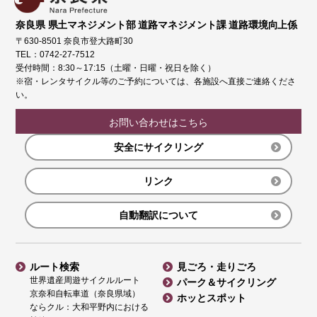
奈良県 県土マネジメント部 道路マネジメント課 道路環境向上係
〒630-8501 奈良市登大路町30
TEL：0742-27-7512
受付時間：8:30～17:15（土曜・日曜・祝日を除く）
※宿・レンタサイクル等のご予約については、各施設へ直接ご連絡くださ
い。
お問い合わせはこちら
安全にサイクリング
リンク
自動翻訳について
ルート検索
見ごろ・走りごろ
世界遺産周遊サイクルルート
パーク＆サイクリング
京奈和自転車道（奈良県域）
ホッとスポット
ならクル：大和平野内における