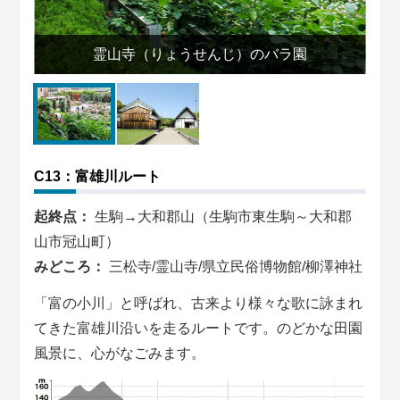
出
霊山寺（りょうせんじ）のバラ園
C13：富雄川ルート
起終点：
生駒→大和郡山（生駒市東生駒～大和郡
山市冠山町）
みどころ：
三松寺/霊山寺/県立民俗博物館/柳澤神社
「富の小川」と呼ばれ、古来より様々な歌に詠まれ
てきた富雄川沿いを走るルートです。のどかな田園
風景に、心がなごみます。