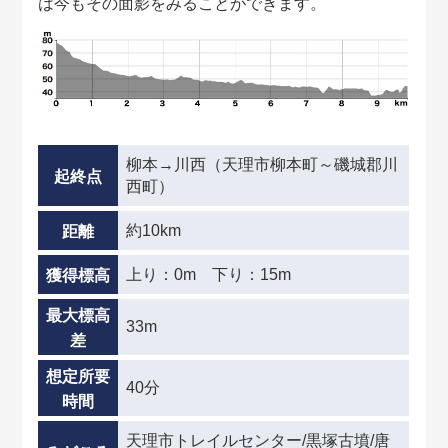
は今もその面影をみることができます。
柳本→川西（天理市柳本町～磯城郡川
起終点
西町）
約10km
距離
上り：0m 下り：15m
獲得標高
最大標高
33m
差
想定所要
40分
時間
天理市トレイルセンター/黒塚古墳/唐