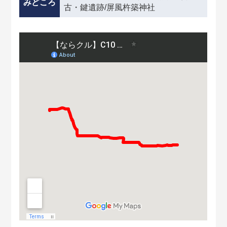
みどころ
古・鍵遺跡/屏風杵築神社