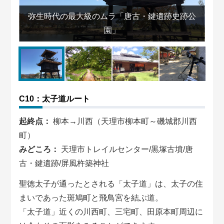
と
弥生時代の最大級のムラ「唐古・鍵遺跡史跡公
園」
C10：太子道ルート
起終点：
柳本→川西（天理市柳本町～磯城郡川西
町）
みどころ：
天理市トレイルセンター/黒塚古墳/唐
古・鍵遺跡/屏風杵築神社
聖徳太子が通ったとされる「太子道」は、太子の住
まいであった斑鳩町と飛鳥宮を結ぶ道。
「太子道」近くの川西町、三宅町、田原本町周辺に