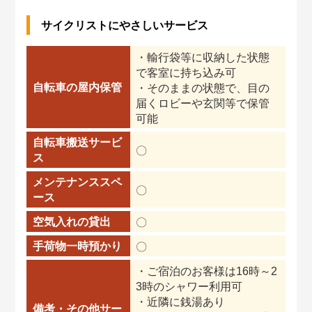
サイクリストにやさしいサービス
・輸行袋等に収納した状態
で客室に持ち込み可
自転車の屋内保管
・そのままの状態で、目の
届くロビーや玄関等で保管
可能
自転車搬送サービ
〇
ス
メンテナンススペ
〇
ース
空気入れの貸出
〇
手荷物一時預かり
〇
・ご宿泊のお客様は16時～2
3時のシャワー利用可
・近隣に銭湯あり
備考・その他サー