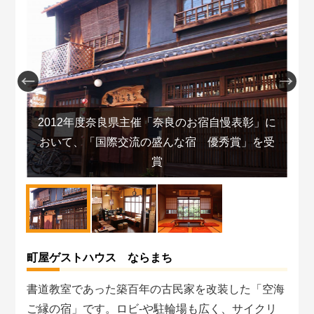
2012年度奈良県主催「奈良のお宿自慢表彰」に
終
おいて、「国際交流の盛んな宿 優秀賞」を受
賞
町屋ゲストハウス ならまち
書道教室であった築百年の古民家を改装した「空海
ご縁の宿」です。ロビ-や駐輪場も広く、サイクリ