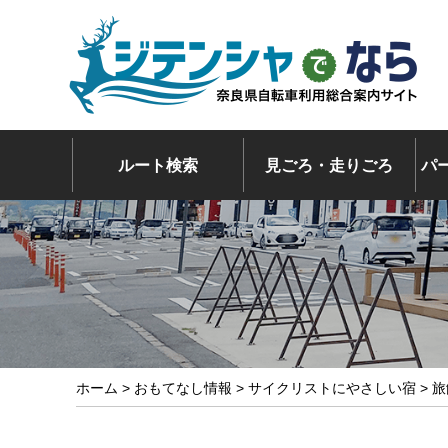
ルート検索
見ごろ・走りごろ
パ
ホーム
>
おもてなし情報
>
サイクリストにやさしい宿
> 