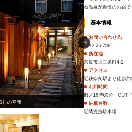
石温泉が自慢のお宿で
基本情報
お問い合わせ先
0742-26-7891
所在地
奈良市上三条町4-1
アクセス
近鉄奈良駅より徒歩約5
利用時間
IN／16時00分 OUT／
癒しの空間
3
駐車台数
近隣提携駐車場