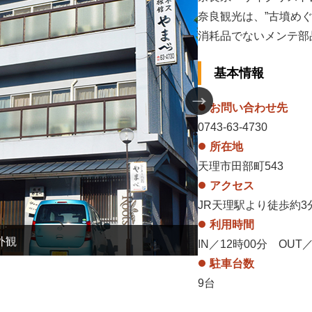
奈良観光は、”古墳めぐ
消耗品でないメンテ部
基本情報
お問い合わせ先
0743-63-4730
所在地
天理市田部町543
アクセス
JR天理駅より徒歩約3
利用時間
外観
豆乳をプラ
IN／12時00分 OUT
駐車台数
9台