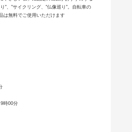
り”、”サイクリング、”仏像巡り”。自転車の
品は無料でご使用いただけます
分
スした名物飛鳥鍋 大和野菜、大和肉鶏を堪能ください
／9時00分