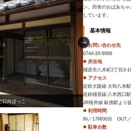
ン。田舎のおばあちゃ
しています。
基本情報
お問い合わせ先
0744-33-9996
所在地
橿原市八木町2丁目3-1
アクセス
近鉄大阪線 大和八木駅
近鉄橿原線 八木西口駅
で日向ぼっこ
JR桜井線 畝傍駅より
利用時間
IN／17時00分 OUT／
駐車台数