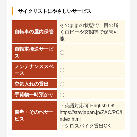
サイクリストにやさしいサービス
そのままの状態で、目の届
自転車の屋内保管
くロビーや玄関等で保管可
能
自転車搬送サービ
〇
ス
メンテナンススペ
〇
ース
空気入れの貸出
〇
手荷物一時預かり
〇
・英語対応可 English OK
備考・その他サー
https://stayjapan.jp/ZAO/PC/i
ビス
ndex.html
・クロスバイク貸出OK