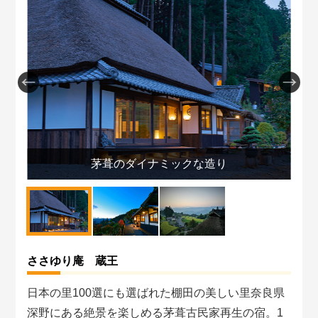
茅葺のダイナミックな造り
ささゆり庵 蔵王
日本の里100選にも選ばれた棚田の美しい里奈良県
深野にある絶景を楽しめる茅葺古民家再生の宿。1